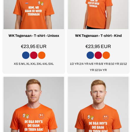
WK Tegenaan - T-shirt - Unisex
WK Tegenaan - T-shirt - Kind
€23,95
EUR
€23,95
EUR
XS S M L XL XXL 3XL 4XL 5XL
1/2 YR 2/4 YR 4/6 YR 6/8 YR 8/10 YR 10/12
YR 12/14 YR