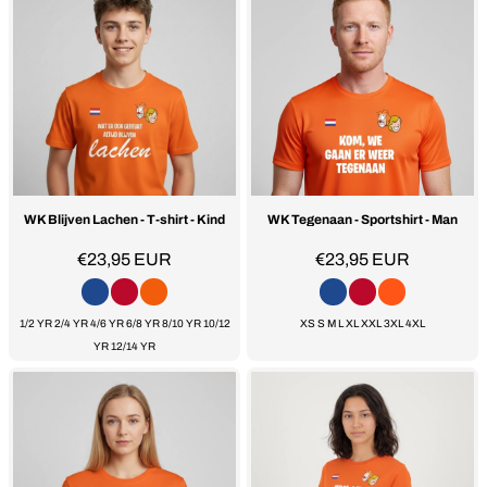
WK Blijven Lachen - T-shirt - Kind
WK Tegenaan - Sportshirt - Man
€23,95
EUR
€23,95
EUR
1/2 YR 2/4 YR 4/6 YR 6/8 YR 8/10 YR 10/12
XS S M L XL XXL 3XL 4XL
YR 12/14 YR