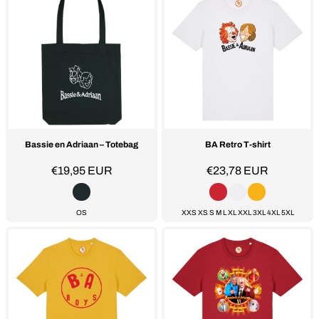
Bassie en Adriaan – Totebag
BA Retro T-shirt
€19,95
EUR
€23,78
EUR
OS
XXS XS S M L XL XXL 3XL 4XL 5XL