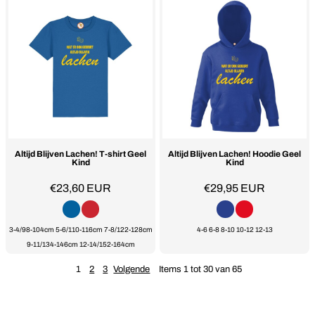
Altijd Blijven Lachen! T-shirt Geel
Altijd Blijven Lachen! Hoodie Geel
Kind
Kind
€23,60
EUR
€29,95
EUR
3-4/98-104cm 5-6/110-116cm 7-8/122-128cm
4-6 6-8 8-10 10-12 12-13
9-11/134-146cm 12-14/152-164cm
1
2
3
Volgende
Items 1 tot 30 van 65