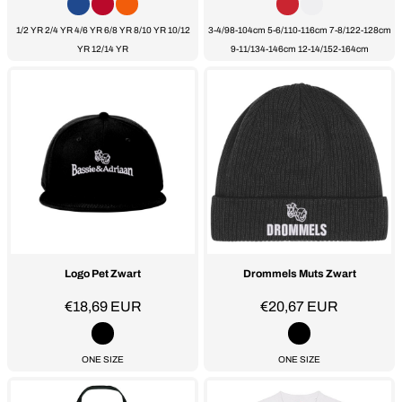
1/2 YR 2/4 YR 4/6 YR 6/8 YR 8/10 YR 10/12
3-4/98-104cm 5-6/110-116cm 7-8/122-128cm
YR 12/14 YR
9-11/134-146cm 12-14/152-164cm
Logo Pet Zwart
Drommels Muts Zwart
€18,69
EUR
€20,67
EUR
ONE SIZE
ONE SIZE