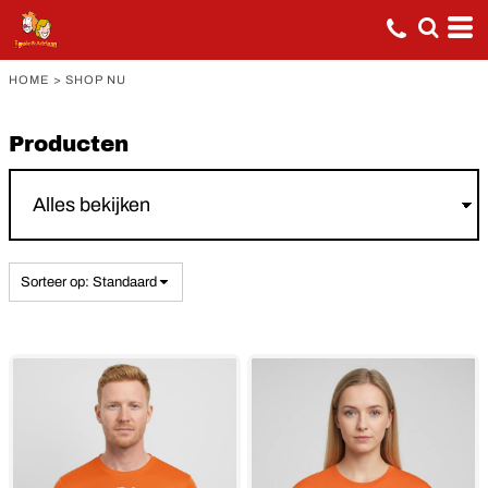
Standaard
Price: Lowest First
HOME
>
SHOP NU
Price: Highest First
Date Added
Producten
Sorteer op: Standaard