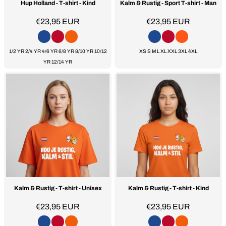
Hup Holland - T-shirt - Kind
Kalm & Rustig - Sport T-shirt - Man
€23,95
EUR
€23,95
EUR
1/2 YR 2/4 YR 4/6 YR 6/8 YR 8/10 YR 10/12
XS S M L XL XXL 3XL 4XL
YR 12/14 YR
Kalm & Rustig - T-shirt - Unisex
Kalm & Rustig - T-shirt - Kind
€23,95
EUR
€23,95
EUR