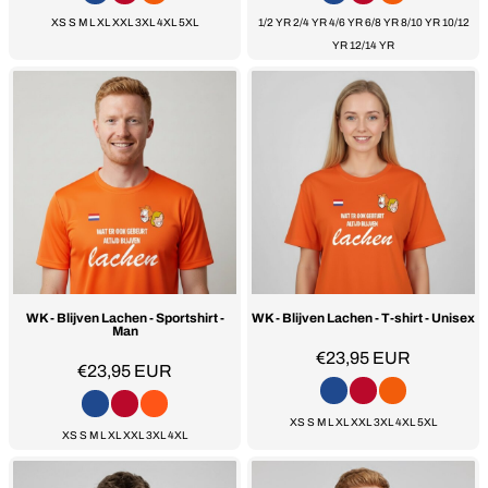
XS S M L XL XXL 3XL 4XL 5XL
1/2 YR 2/4 YR 4/6 YR 6/8 YR 8/10 YR 10/12
YR 12/14 YR
WK - Blijven Lachen - Sportshirt -
WK - Blijven Lachen - T-shirt - Unisex
Man
€23,95
EUR
€23,95
EUR
XS S M L XL XXL 3XL 4XL 5XL
XS S M L XL XXL 3XL 4XL