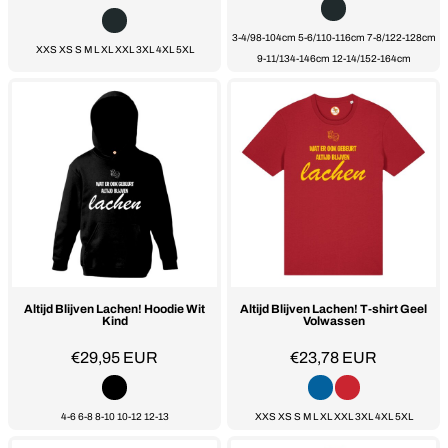
3-4/98-104cm 5-6/110-116cm 7-8/122-128cm
XXS XS S M L XL XXL 3XL 4XL 5XL
9-11/134-146cm 12-14/152-164cm
Altijd Blijven Lachen! Hoodie Wit
Altijd Blijven Lachen! T-shirt Geel
Kind
Volwassen
€29,95
EUR
€23,78
EUR
4-6 6-8 8-10 10-12 12-13
XXS XS S M L XL XXL 3XL 4XL 5XL