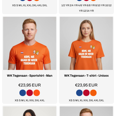
XS S M L XL XXL 3XL 4XL 5XL
1/2 YR 2/4 YR 4/6 YR 6/8 YR 8/10 YR 10/12
YR 12/14 YR
WK Tegenaan - Sportshirt - Man
WK Tegenaan - T-shirt - Unisex
€23,95
EUR
€23,95
EUR
XS S M L XL XXL 3XL 4XL
XS S M L XL XXL 3XL 4XL 5XL