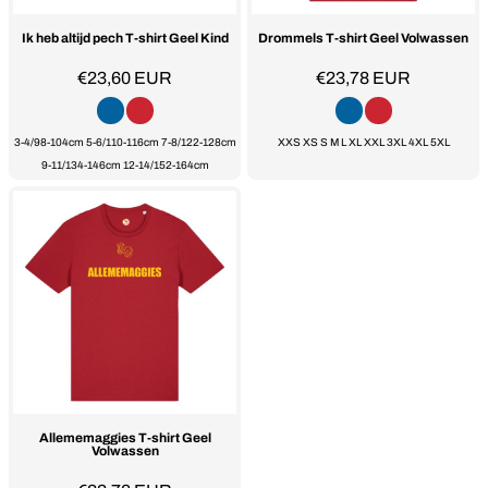
Ik heb altijd pech T-shirt Geel Kind
Drommels T-shirt Geel Volwassen
€23,60
EUR
€23,78
EUR
3-4/98-104cm 5-6/110-116cm 7-8/122-128cm
XXS XS S M L XL XXL 3XL 4XL 5XL
9-11/134-146cm 12-14/152-164cm
Allememaggies T-shirt Geel
Volwassen