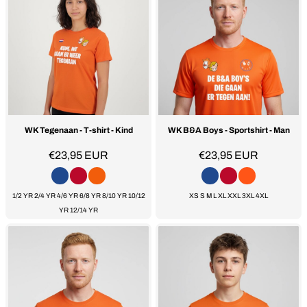
WK Tegenaan - T-shirt - Kind
WK B&A Boys - Sportshirt - Man
€23,95
EUR
€23,95
EUR
1/2 YR 2/4 YR 4/6 YR 6/8 YR 8/10 YR 10/12
XS S M L XL XXL 3XL 4XL
YR 12/14 YR