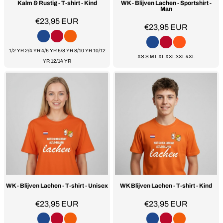
Kalm & Rustig - T-shirt - Kind
WK - Blijven Lachen - Sportshirt -
Man
€23,95
EUR
€23,95
EUR
1/2 YR 2/4 YR 4/6 YR 6/8 YR 8/10 YR 10/12
XS S M L XL XXL 3XL 4XL
YR 12/14 YR
WK - Blijven Lachen - T-shirt - Unisex
WK Blijven Lachen - T-shirt - Kind
€23,95
EUR
€23,95
EUR