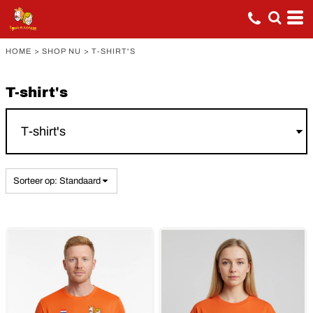
Standaard
Price: Lowest First
HOME
>
SHOP NU
>
T-SHIRT'S
Price: Highest First
Date Added
T-shirt's
Sorteer op: Standaard