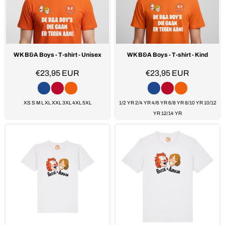
WK B&A Boys - T-shirt - Unisex
WK B&A Boys - T-shirt - Kind
€23,95
EUR
€23,95
EUR
XS S M L XL XXL 3XL 4XL 5XL
1/2 YR 2/4 YR 4/6 YR 6/8 YR 8/10 YR 10/12
YR 12/14 YR