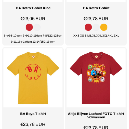
BA Retro T-shirt Kind
BA Retro T-shirt
€23,06
EUR
€23,78
EUR
3-4/98-104cm 5-6/110-116cm 7-8/122-128cm
XXS XS S M L XL XXL 3XL 4XL 5XL
9-11/134-146cm 12-14/152-164cm
BA Boys T-shirt
Altijd Blijven Lachen! FOTO T-shirt
Volwassen
€23,78
EUR
€23,78
EUR