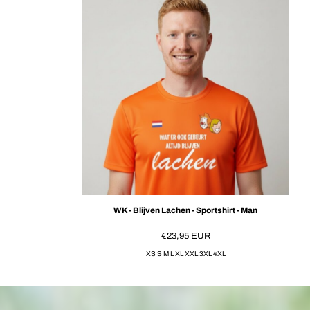
WK - Blijven Lachen - Sportshirt - Man
€23,95
EUR
XS S M L XL XXL 3XL 4XL