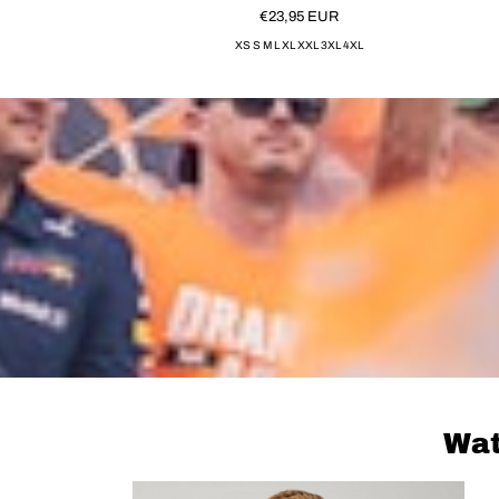
€23,95
EUR
XS S M L XL XXL 3XL 4XL
Wat