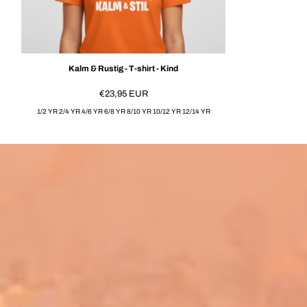
Kalm & Rustig - T-shirt - Kind
€23,95
EUR
1/2 YR 2/4 YR 4/6 YR 6/8 YR 8/10 YR 10/12 YR 12/14 YR