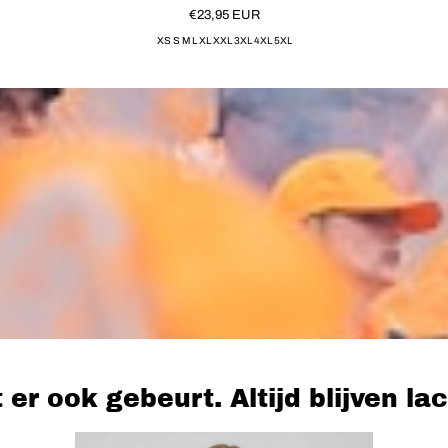
€23,95
EUR
XS S M L XL XXL 3XL 4XL 5XL
 er ook gebeurt. Altijd blijven la