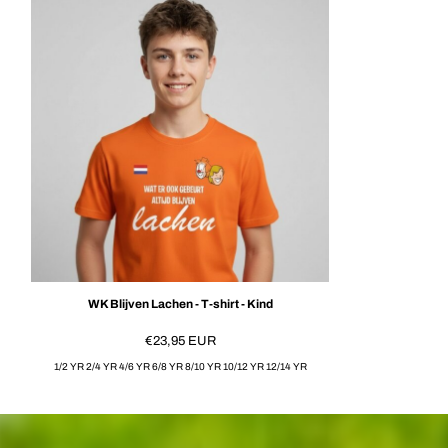
WK Blijven Lachen - T-shirt - Kind
€23,95
EUR
1/2 YR 2/4 YR 4/6 YR 6/8 YR 8/10 YR 10/12 YR 12/14 YR