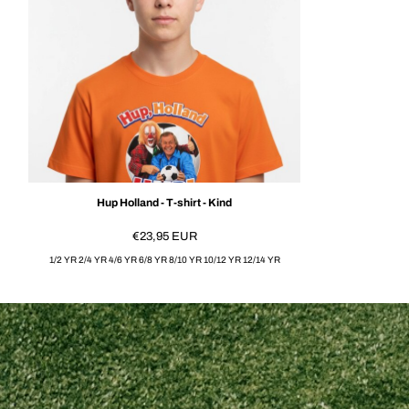
Hup Holland - T-shirt - Kind
€23,95
EUR
1/2 YR 2/4 YR 4/6 YR 6/8 YR 8/10 YR 10/12 YR 12/14 YR