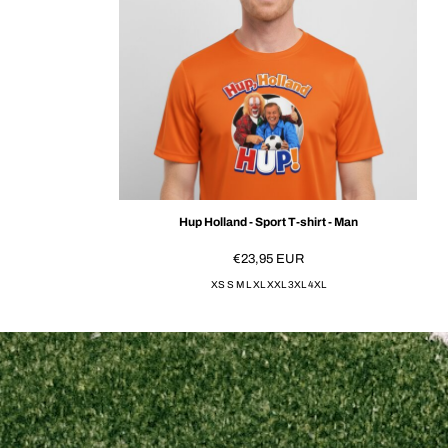
Hup Holland - Sport T-shirt - Man
€23,95
EUR
XS S M L XL XXL 3XL 4XL