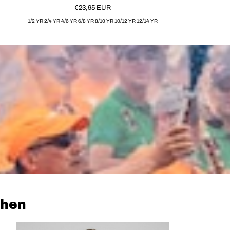
€23,95
EUR
1/2 YR 2/4 YR 4/6 YR 6/8 YR 8/10 YR 10/12 YR 12/14 YR
chen