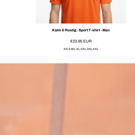
Kalm & Rustig - Sport T-shirt - Man
€23,95
EUR
XS S M L XL XXL 3XL 4XL