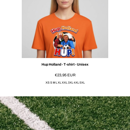
Hup Holland - T-shirt - Unisex
€23,95
EUR
XS S M L XL XXL 3XL 4XL 5XL