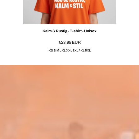
Kalm & Rustig - T-shirt - Unisex
€23,95
EUR
XS S M L XL XXL 3XL 4XL 5XL